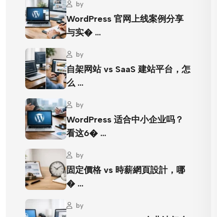
by
WordPress 官网上线案例分享
与实� …
by
自架网站 vs SaaS 建站平台，怎
么 …
by
WordPress 适合中小企业吗？
看这6� …
by
固定價格 vs 時薪網頁設計，哪
� …
by